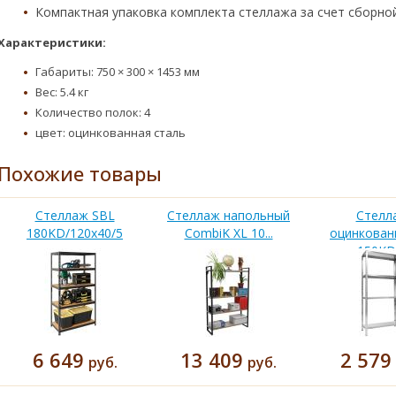
Компактная упаковка комплекта стеллажа за счет сборной
Характеристики:
Габариты: 750 × 300 × 1453 мм
Вес: 5.4 кг
Количество полок: 4
цвет: оцинкованная сталь
Похожие товары
Стеллаж SBL
Стеллаж напольный
Стелл
180KD/120x40/5
CombiK XL 10...
оцинкован
150KD/
6 649
13 409
2 579
руб.
руб.