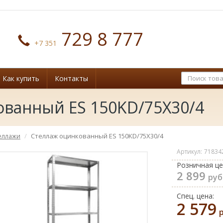
729 8 777
+7 351
Как купить
Контакты
ованный ES 150KD/75Х30/4
Стеллаж оцинкованный ES 150KD/75Х30/4
еллажи
Артикул:
71834
Розничная це
2 899
руб
Спец. цена:
2 579