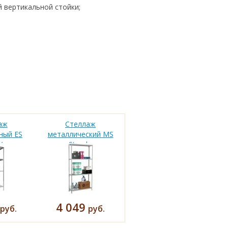
 вертикальной стойки;
аж
Стеллаж
ный ES
металлический MS
...
Stand...
4 049
руб.
руб.