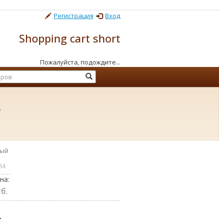
Регистрация
Вход
Shopping cart short
Пожалуйста, подождите...
,
вый
84
на:
б.