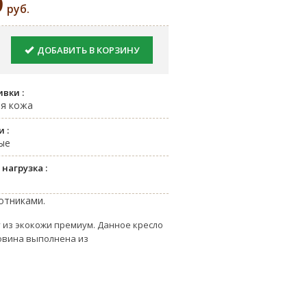
9
руб.
ДОБАВИТЬ В КОРЗИНУ
ивки
ая кожа
ки
ые
 нагрузка
отниками.
из экокожи премиум. Данное кресло
овина выполнена из