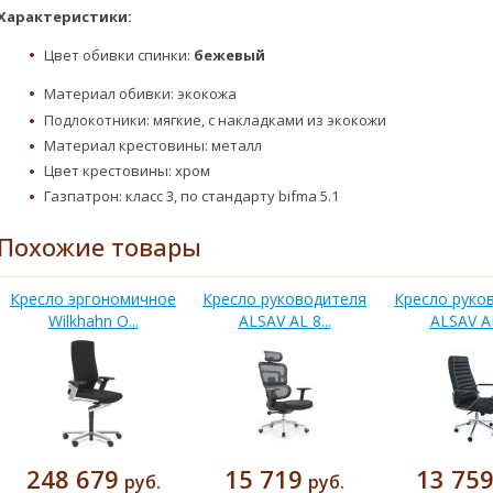
Характеристики:
Цвет обивки спинки:
бежевый
Материал обивки: экокожа
Подлокотники: мягкие, с накладками из экокожи
Материал крестовины: металл
Цвет крестовины: хром
Газпатрон: класс 3, по стандарту bifma 5.1
Похожие товары
Кресло эргономичное
Кресло руководителя
Кресло руко
Wilkhahn O...
ALSAV AL 8...
ALSAV AL
248 679
15 719
13 75
руб.
руб.